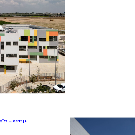
גן יבנה – בי"ס