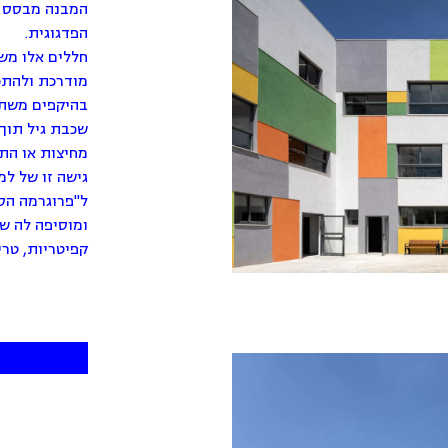
המבנה מבסס א
הפדגוגית.
חללים אלו מש
מודרכת ולהתכ
בהיקפים משתנ
שכבת גיל תוך
מחיצות או הת
גישה זו של ל
ל"פרוגרמה הס
קפיטריות, טריב