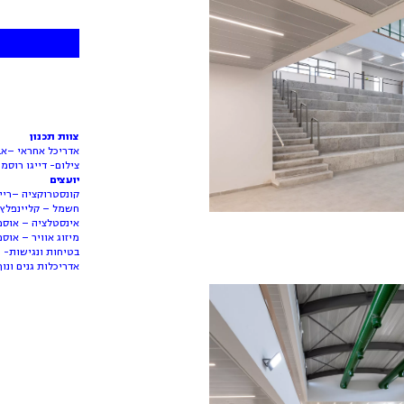
צוות תכנון
אדריכל אחראי –אב
צילום- דייגו רוסמן
יועצים
קונסטרוקציה –רייפ
חשמל – קליינפלץ 
אינסטלציה – אוסמ
מיזוג אוויר – אוס
בטיחות ונגישות- מ
אדריכלות גנים ונו